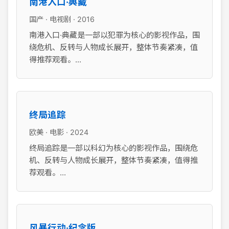
南港入口·典藏
国产 · 电视剧 · 2016
南港入口·典藏是一部以犯罪为核心的影视作品，围
绕危机、反转与人物成长展开，整体节奏紧凑，值
得推荐观看。...
终局追踪
欧美 · 电影 · 2024
终局追踪是一部以科幻为核心的影视作品，围绕危
机、反转与人物成长展开，整体节奏紧凑，值得推
荐观看。...
风暴行动·纪念版