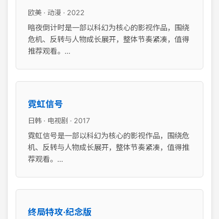
欧美 · 动漫 · 2022
暗夜倒计时是一部以科幻为核心的影视作品，围绕
危机、反转与人物成长展开，整体节奏紧凑，值得
推荐观看。...
霓虹信号
日韩 · 电视剧 · 2017
霓虹信号是一部以科幻为核心的影视作品，围绕危
机、反转与人物成长展开，整体节奏紧凑，值得推
荐观看。...
终局特攻·纪念版